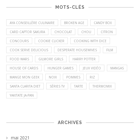
MOTS-CLÉS
AYA CONSEILLÈRE CULINAIRE
BROKEN AGE
CANDY BOX
CARD CAPTOR SAKURA
CHOCOLAT
CHOU
CITRON
CONCOURS
COOKIE CLICKER
COOKING WITH DICE
COOK SERVE DELICIOUS
DESPERATE HOUSEWIVES
FILM
FOOD WARS
GILMORE GIRLS
HARRY POTTER
HOUSE OF CARDS
HUNGER GAMES
JEUX VIDÉO
MANGAS
MANGE MON GEEK
NOIX
POMMES
RIZ
SANTA CLARITA DIET
SÉRIES TV
TARTE
THERMOMIX
YAKITATE JA-PAN
ARCHIVES
mai 2021