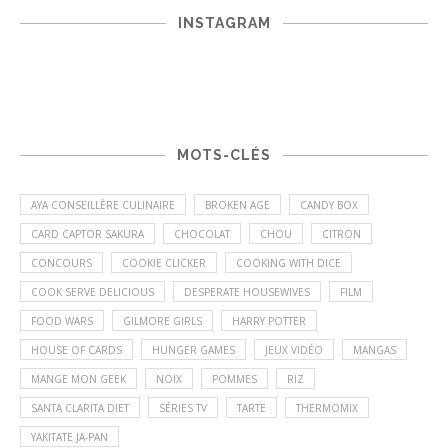
INSTAGRAM
MOTS-CLÉS
AYA CONSEILLÈRE CULINAIRE
BROKEN AGE
CANDY BOX
CARD CAPTOR SAKURA
CHOCOLAT
CHOU
CITRON
CONCOURS
COOKIE CLICKER
COOKING WITH DICE
COOK SERVE DELICIOUS
DESPERATE HOUSEWIVES
FILM
FOOD WARS
GILMORE GIRLS
HARRY POTTER
HOUSE OF CARDS
HUNGER GAMES
JEUX VIDÉO
MANGAS
MANGE MON GEEK
NOIX
POMMES
RIZ
SANTA CLARITA DIET
SÉRIES TV
TARTE
THERMOMIX
YAKITATE JA-PAN