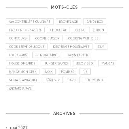
MOTS-CLÉS
AYA CONSEILLÈRE CULINAIRE
BROKEN AGE
CANDY BOX
CARD CAPTOR SAKURA
CHOCOLAT
CHOU
CITRON
CONCOURS
COOKIE CLICKER
COOKING WITH DICE
COOK SERVE DELICIOUS
DESPERATE HOUSEWIVES
FILM
FOOD WARS
GILMORE GIRLS
HARRY POTTER
HOUSE OF CARDS
HUNGER GAMES
JEUX VIDÉO
MANGAS
MANGE MON GEEK
NOIX
POMMES
RIZ
SANTA CLARITA DIET
SÉRIES TV
TARTE
THERMOMIX
YAKITATE JA-PAN
ARCHIVES
mai 2021