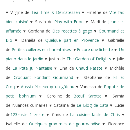
♥ Virgine de
Tea Time & Delicatessen
♥ Emeline de
Vite fait
bien cuisiné
♥ Sarah de
Play with Food
♥ Madi de
Jeune et
affamée
♥ Gordana de
Des recettes à gogo
♥
Gourmand et
Bio
♥ Daniéla de
Quelque part en Provence
♥ Gabrielle
de
Petites cuillères et charentaises
♥
Encore une lichette
♥
Un
piano dans le jardin
♥ Justin de
The Garden of Delights
♥ Julie
de
La Ptite Ju Nantaise
♥ Lina de
Chaud Patate
♥ Michèle
de
Croquant Fondant Gourmand
♥ Stéphanie de
Fil et
Croq
♥
Aussi délicieux qu’un gâteau
♥ Vanessa de
Popote de
petit _bohnium
♥ Caroline de
Bœuf Karotte
♥ Samia
de Nuances culinaires ♥ Catalina de
Le Blog de Cata
♥ Lucie
de
123zuste 1 zeste
♥ Chris de
La cuisine facile de Chris
♥
Isabelle de
Quelques grammes de gourmandise
♥ Florence