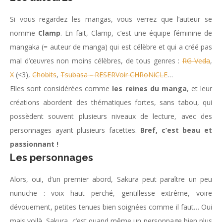
Si vous regardez les mangas, vous verrez que l’auteur se
nomme
Clamp
. En fait, Clamp, c’est une équipe féminine de
mangaka (= auteur de manga) qui est célèbre et qui a créé pas
mal d’œuvres non moins célèbres, de tous genres :
RG Veda
,
X
(<3),
Chobits
,
Tsubasa－RESERVoir CHRoNiCLE
…
Elles sont considérées comme
les reines du manga
, et leur
créations abordent des thématiques fortes, sans tabou, qui
possèdent souvent plusieurs niveaux de lecture, avec des
personnages ayant plusieurs facettes.
Bref, c’est beau et
passionnant !
Les personnages
Alors, oui, d’un premier abord, Sakura peut paraître un peu
nunuche : voix haut perché, gentillesse extrême, voire
dévouement, petites tenues bien soignées comme il faut… Oui
mais voilà, Sakura, c’est quand même un personnage bien plus