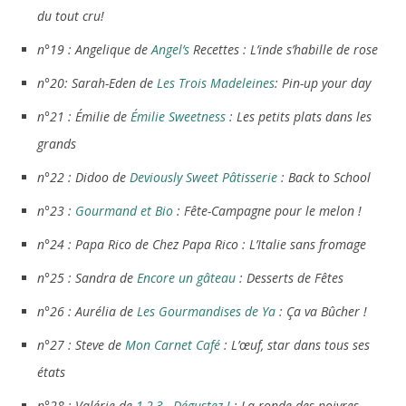
du tout cru!
n°19 : Angelique de
Angel’s
Recettes : L’inde s’habille de rose
n°20: Sarah-Eden de
Les Trois Madeleines
: Pin-up your day
n°21 : Émilie de
Émilie Sweetness
: Les petits plats dans les
grands
n°22 : Didoo de
Deviously Sweet Pâtisserie
: Back to School
n°23 :
Gourmand et Bio
: Fête-Campagne pour le melon !
n°24 : Papa Rico de Chez Papa Rico : L’Italie sans fromage
n°25 : Sandra de
Encore un gâteau
: Desserts de Fêtes
n°26 : Aurélia de
Les Gourmandises de Ya
: Ça va Bûcher !
n°27 : Steve de
Mon Carnet Café
: L’œuf, star dans tous ses
états
n°28 : Valérie de
1,2,3…Dégustez !
: La ronde des poivres