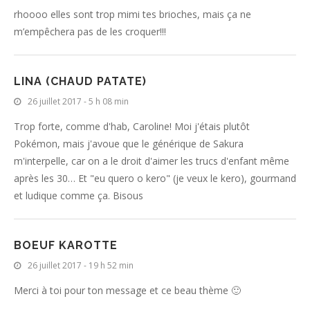
rhoooo elles sont trop mimi tes brioches, mais ça ne
m’empêchera pas de les croquer!!!
LINA (CHAUD PATATE)
26 juillet 2017 - 5 h 08 min
Trop forte, comme d'hab, Caroline! Moi j'étais plutôt
Pokémon, mais j'avoue que le générique de Sakura
m'interpelle, car on a le droit d'aimer les trucs d'enfant même
après les 30… Et "eu quero o kero" (je veux le kero), gourmand
et ludique comme ça. Bisous
BOEUF KAROTTE
26 juillet 2017 - 19 h 52 min
Merci à toi pour ton message et ce beau thème 🙂